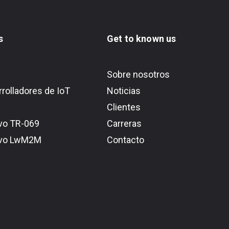
s
Get to known us
Sobre nosotros
rolladores de IoT
Noticias
Clientes
vo TR-069
Carreras
ivo LwM2M
Contacto