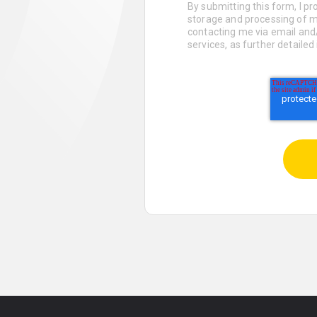
By submitting this form, I p
storage and processing of m
contacting me via email and/
services, as further detailed