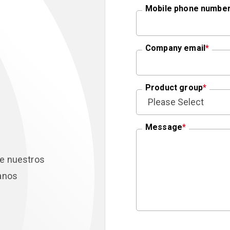
Mobile phone numbe
Company email
*
Product group
*
Message
*
re nuestros
banos