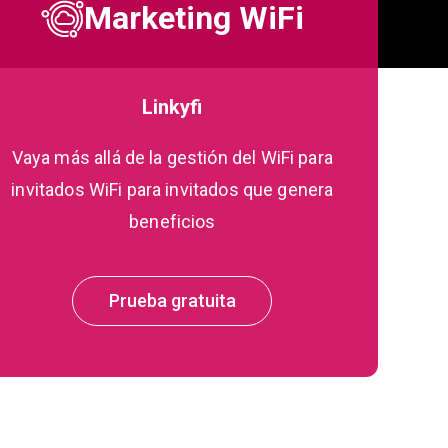
Marketing WiFi
Linkyfi
Vaya más allá de la gestión del WiFi para
invitados WiFi para invitados que genera
beneficios
Prueba gratuita