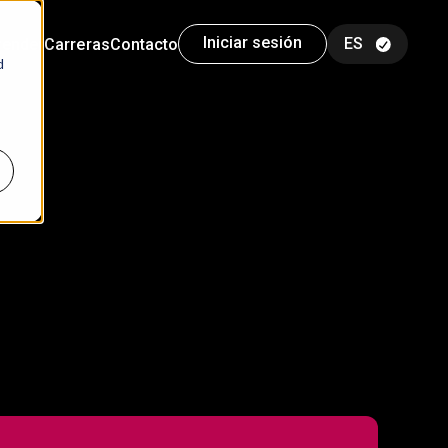
Iniciar sesión
render
Carreras
Contacto
d