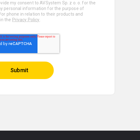
rovide my consent to AVSystem Sp. z o. o. for the
y personal information for the purpose of
or phone in relation to their products and
 in the
Privacy Policy
.