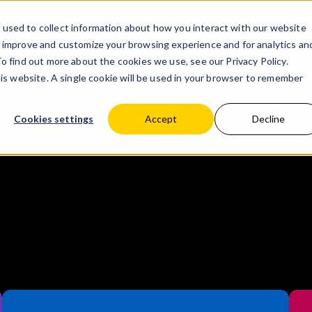
used to collect information about how you interact with our website
Productos
Asociaciones
Blog
Empresa
Ap
o improve and customize your browsing experience and for analytics an
 To find out more about the cookies we use, see our
Privacy Policy.
his website. A single cookie will be used in your browser to remember
e sesión
Cookies settings
Accept
Decline