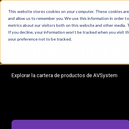
This website stores cookies on your computer. These cookies are 
and allow us to remember you. We use this information in order t
AVSYSTEM
metrics about our visitors both on this website and other media.
If you decline, your information won’t be tracked when you visit t
Principal
Iniciar sesión
your preference not to be tracked.
Registro/Inicio d
Explorar la cartera de productos de AVSystem