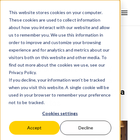
This website stores cookies on your computer.
These cookies are used to collect information
AVSYSTEM
about how you interact with our website and allow
us to remember you. We use this information in
Back to blog
order to improve and customize your browsing
experience and for analytics and metrics about our
posted:
03/04/2025
by:
AVSystem
visitors both on this website and other media. To
find out more about the cookies we use, see our
¿Qué es un Smart Venue? Y
Privacy Policy.
cómo está cambiando para
If you decline, your information won’t be tracked
when you visit this website. A single cookie will be
siempre el comercio minorista
used in your browser to remember your preference
y los eventos
not to be tracked.
Cookies settings
Accept
Decline